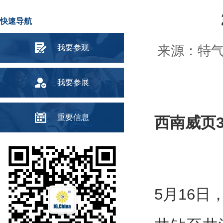
快速导航
我要参观
来源：特气头
我要参展
重要信息
西南威页39
5月16日