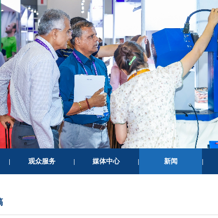
观众服务
媒体中心
新闻
|
|
|
|
稿