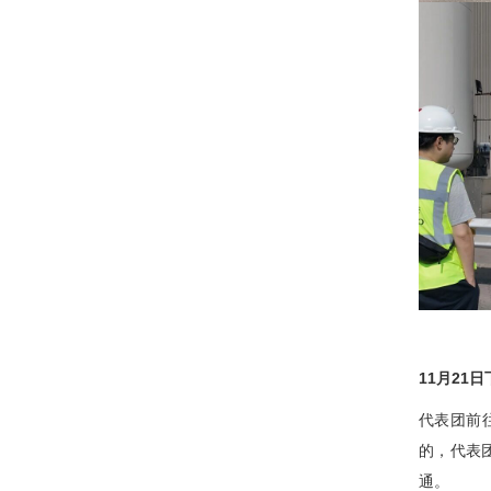
11月21日
代表团前
的，代表
通。