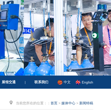
中文
展馆交通
联系我们
English
|

当前您所在的位置：：
首页
>
媒体中心
>
新闻特稿