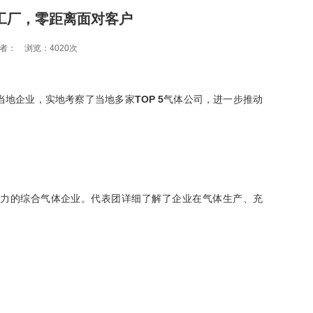
体工厂，零距离面对客户
 作者： 浏览：4020次
当地企业，实地考察了当地多家
TOP 5
气体公司，进一步推动
力的综合气体企业。代表团详细了解了企业在气体生产、充