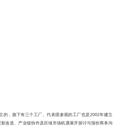
成立的，旗下有三个工厂。代表团参观的工厂也是2002年建立
更新改造、产业链协作及区域市场机遇展开探讨与报价商务沟