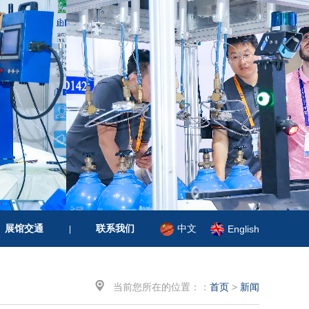
中文
展馆交通
联系我们
English
|

当前您所在的位置：：
首页
>
新闻