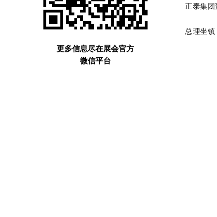
正泰集团
总理坐镇
更多信息尽在展会官方
微信平台