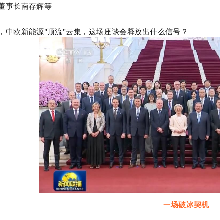
董事长南存辉等
，中欧新能源
"顶流"云集，这场座谈会释放出什么信号？
一场
破冰契机