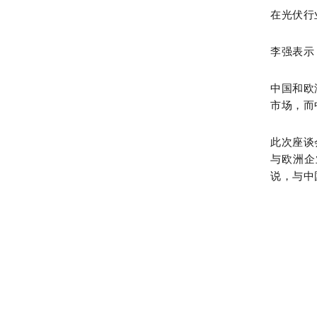
在光伏行
李强表示
中国和欧
市场，而
此次座谈
与欧洲企
说，与中