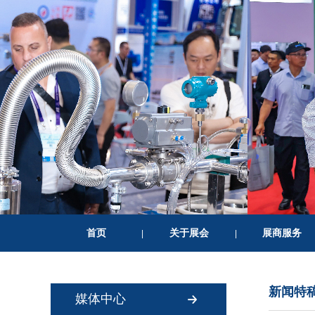
首页
关于展会
展商服务
|
|
新闻特
媒体中心