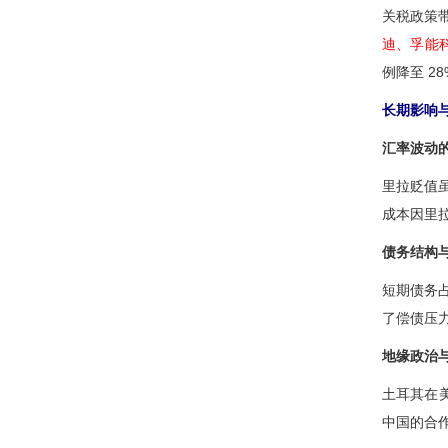
关税政策带
迪、孚能
例降至 2
长期影响
汇率波动
里拉贬值
成本因里拉
债务结构
短期债务占
了偿债压
地缘政治
土耳其在
中国的合