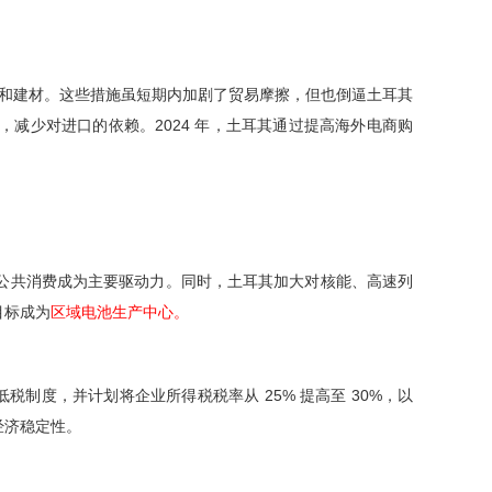
产品和建材。这些措施虽短期内加剧了贸易摩擦，但也倒逼土耳其
产，减少对进口的依赖。2024 年，土耳其通过提高海外电商购
，私人和公共消费成为主要驱动力。同时，土耳其加大对核能、高速列
目标成为
区域电池生产中心。
税制度，并计划将企业所得税税率从 25% 提高至 30%，以
经济稳定性。