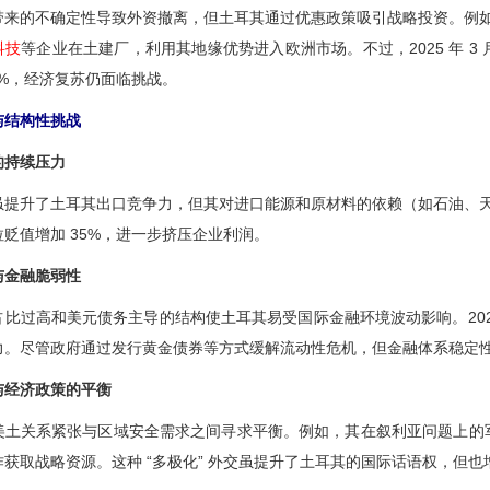
来的不确定性导致外资撤离，但土耳其通过优惠政策吸引战略投资。例如，中
科技
等企业在土建厂，利用其地缘优势进入欧洲市场。不过，2025 年 
8%，经济复苏仍面临挑战。
与结构性挑战
的持续压力
虽提升了土耳其出口竞争力，但其对进口能源和原材料的依赖（如石油、天然
贬值增加 35%，进一步挤压企业利润。
与金融脆弱性
比过高和美元债务主导的结构使土耳其易受国际金融环境波动影响。2025
力。尽管政府通过发行黄金债券等方式缓解流动性危机，但金融体系稳定
与经济政策的平衡
美土关系紧张与区域安全需求之间寻求平衡。例如，其在叙利亚问题上的
作获取战略资源。这种 “多极化” 外交虽提升了土耳其的国际话语权，但