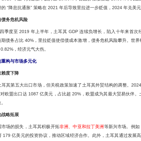
 “降息抗通胀” 策略在 2021 年后导致里拉进一步贬值，2024 年兑美元汇率
与债务危机风险
年第四季度至 2019 年上半年，土耳其 GDP 连续负增长，陷入十年来首次
期债务占比 40%，里拉贬值使偿债成本激增，债务危机风险攀升。世界银行数据
的 0.82%，经济元气大伤。
的重构与市场多元化
依赖度下降
耳其第五大出口市场，但关税政策加速了土耳其外贸结构的调整。2024 
而对欧盟出口达 1087 亿美元，占比超 20%，欧盟成为其最大贸易
位。
的战略拓展
国市场的损失，土耳其积极开拓
非洲、中亚和拉丁美洲
等新兴市场。例如，
 179 亿美元的投资协议，推动区域经济合作。此外，土耳其通过发展高