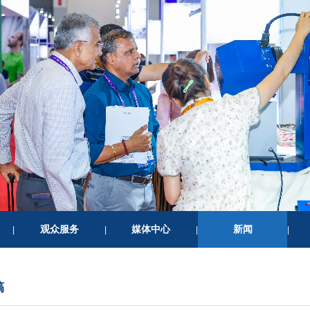
观众服务
媒体中心
新闻
|
|
|
|
稿