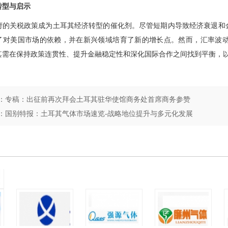
转型与启示
府的关税政策成为土耳其经济转型的催化剂。尽管短期内导致经济衰退和
了对美国市场的依赖，并在新兴领域培育了新的增长点。然而，汇率波
其需在保持政策连贯性、提升金融稳定性和深化国际合作之间找到平衡，
：
专稿：出征前再次拜会土耳其驻华使馆商务处首席商务参赞
：
国别特报：土耳其气体市场速览-战略地位提升与多元化发展