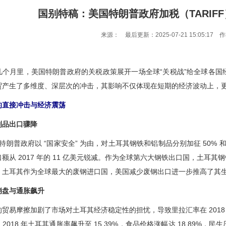
国别特稿：美国特朗普政府加税（TARIF
来源： 最后更新：2025-07-21 15:05:17
几个月里，美国特朗普政府的关税政策展开一场全球“关税战”给全球各
贸产生了多维度、深层次的冲击，其影响不仅体现在短期的经济波动上，
的直接冲击与经济震荡
制品出口骤降
年，特朗普政府以 “国家安全” 为由，对土耳其钢铁和铝制品分别加征 50%
口额从 2017 年的 11 亿美元锐减。作为全球第六大钢铁出口国，土
，土耳其作为全球最大的废钢进口国，美国减少废钢出口进一步推高了其
崩盘与通胀飙升
贸易摩擦加剧了市场对土耳其经济稳定性的担忧，导致里拉汇率在 2018 年
2018 年土耳其通胀率飙升至 15.39%，食品价格涨幅达 18.89