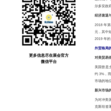
尔多安政府的
经济衰退
2018 
元，其中短
2019 年
外贸格局
更多信息尽在展会官方
对美贸易
微信平台
美国曾是土
约 3%，
市场的地
新兴市场
为对冲美
克斯坦签署