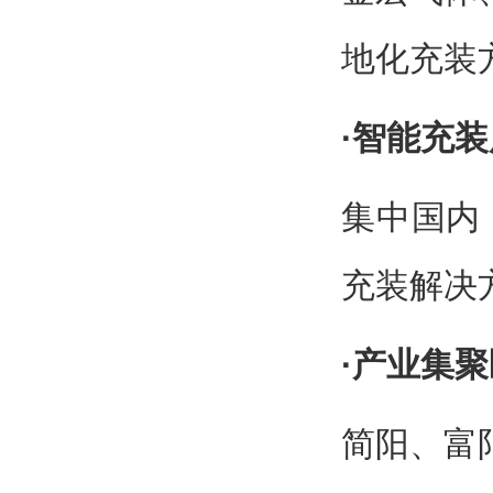
地化充装
·智能充
集中国内
充装解决
·产业集
简阳、富