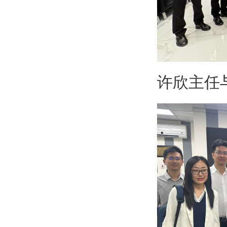
许欣主任与