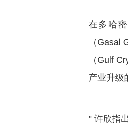
在多哈密
（Gasa
（Gulf
产业升级
" 许欣