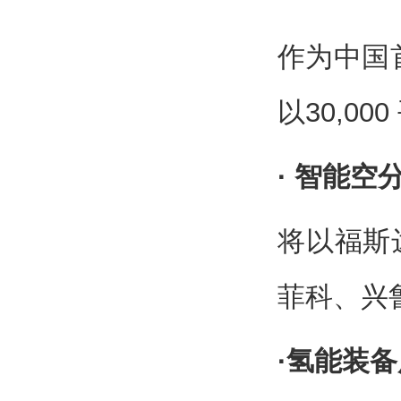
作为中国
以30,0
· 智能空
将以福斯
菲科、兴
·氢能装