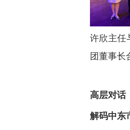
许欣主任与
团董事长
高层对话
解码中东