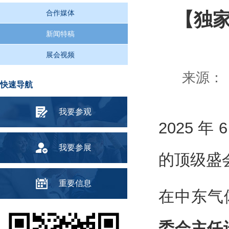
合作媒体
【独家
新闻特稿
展会视频
来源： 
快速导航
我要参观
2025 
我要参展
的顶级盛
重要信息
在中东气
委会主任