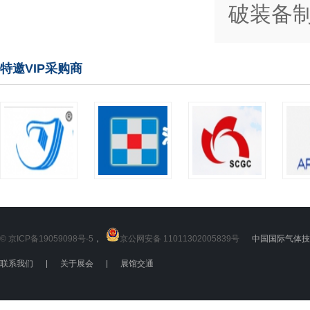
破装备制
特邀VIP采购商
© 京ICP备19059098号-5
，
京公网安备 11011302005839号
中国国际气体技术
联系我们
|
关于展会
|
展馆交通