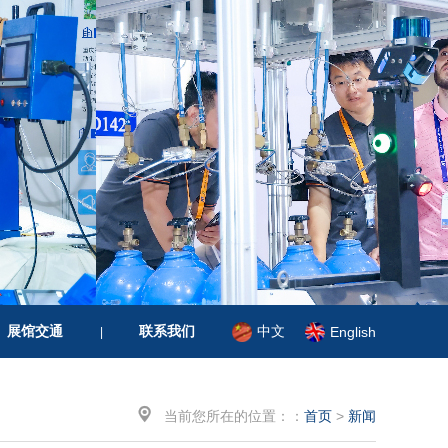
中文
展馆交通
联系我们
English
|

当前您所在的位置：：
首页
>
新闻