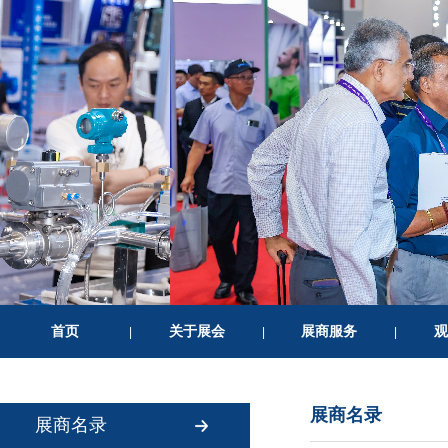
首页
关于展会
展商服务
观
|
|
|
展商名录
展商名录