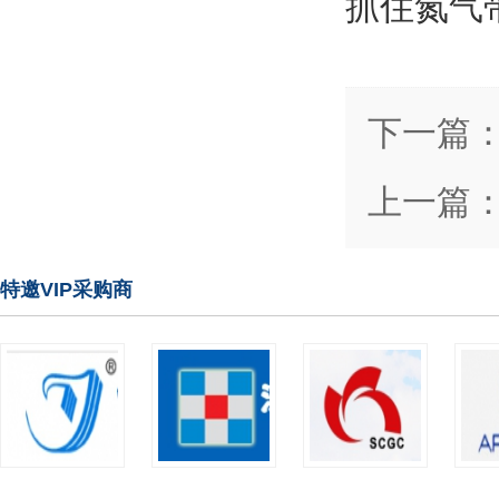
抓住氮气
下一篇
上一篇
特邀VIP采购商