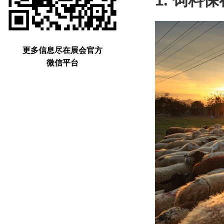
1. 饲
更多信息尽在展会官方
微信平台