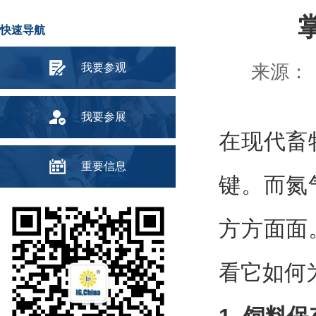
快速导航
我要参观
来源： 
我要参展
在现代畜
重要信息
键。而氮
方方面面
看它如何