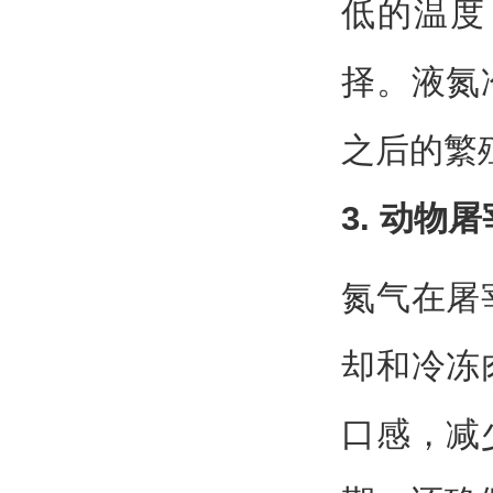
低的温度
择。液氮
之后的繁
3. 动
氮气在屠
却和冷冻
口感，减