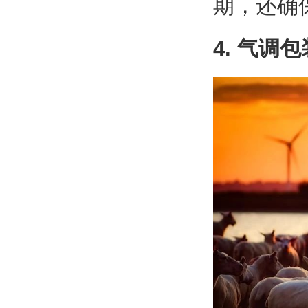
期，还确
4. 气调