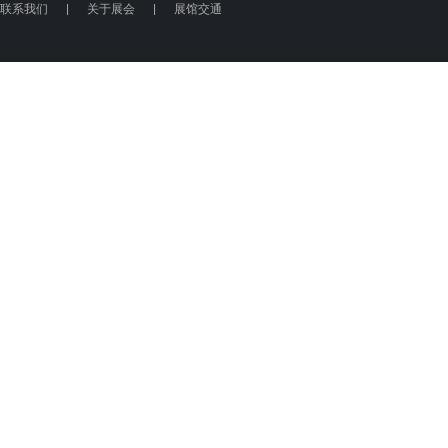
联系我们
|
关于展会
|
展馆交通